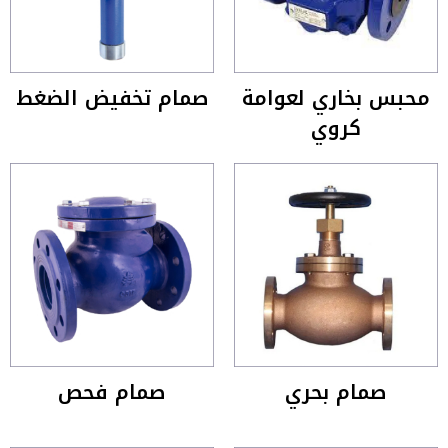
محبس بخاري لعوامة
صمام تخفيض الضغط
كروي
صمام بحري
صمام فحص