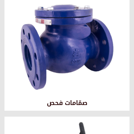
صمّامات فحص