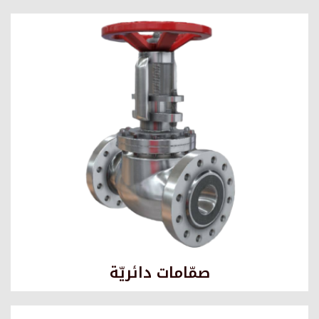
صمّامات دائريّة