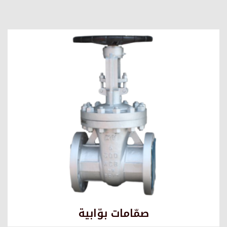
صمّامات بوّابية