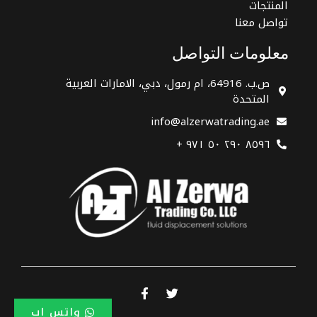
المنتجات
تواصل معنا
معلومات التواصل
ص.ب. 64916، ام رمول، دبي، الامارات العربية
المتحدة
info@alzerwatrading.ae
+ ۹۷۱ ٥۰ ۲۹۰ ۸٥۹٦
واتس اب