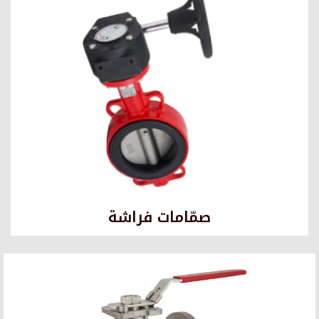
صمّامات فراشة